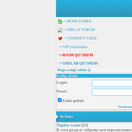
>>BOSH SAHIFA
>>MILLIY FORUM
>>TANISHUV CHAT
>>VIP yuklamalar
>>RASM QO'SHISH
>>SMSLAR QO'SHISH
Sizga yangi xabar (
)
Profilga Kirish
Login:
Parol:
Eslab qolish!
Parolni un
Bo'limlar
Yigitlar rasmi
[22]
В этом разделе собраны мои персональные