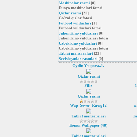
Mashinalar rasmi
[0]
Dunyo mashinalari fotosi
Qizlar rasmi
[25]
Go'zal qizlar fotosi
Futbool yulduzlari
[1]
Futbool yulduzlari fotosi
Jahon Kino yulduzlari
[0]
Jahon Kino yulduzlari fotosi
Uzbek kino yulduzlari
[0]
Uzbek Kino yulduzlari fotosi
Tabiat manzaralari
[23]
Sevishganlar rasmlari
[0]
Oydin Ysupova..1.
Qizlar rasmi
Filiz
1
Qizlar rasmi
Wap_Sever_Ru-ng12
w
Tabiat manzaralari
Ta
Копия Wallpaper (48)
Tabiat manzaralari