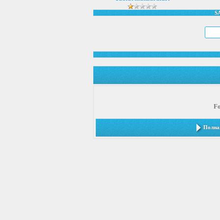
S
F
Полная