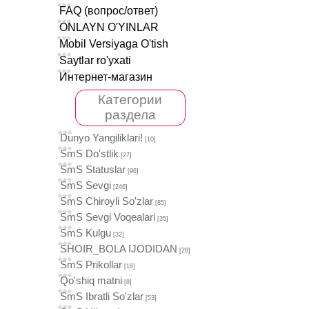
FAQ (вопрос/ответ)
ОNLAYN O'YINLAR
Mobil Versiyaga O'tish
Saytlar ro'yxati
Интернет-магазин
Категории
раздела
Dunyo Yangiliklari!
[10]
SmS Do'stlik
[27]
SmS Statuslar
[96]
SmS Sevgi
[246]
SmS Chiroyli So'zlar
[85]
SmS Sevgi Voqealari
[35]
SmS Kulgu
[32]
SHOIR_BOLA IJODIDAN
[28]
SmS Prikollar
[18]
Qo'shiq matni
[8]
SmS Ibratli So'zlar
[53]