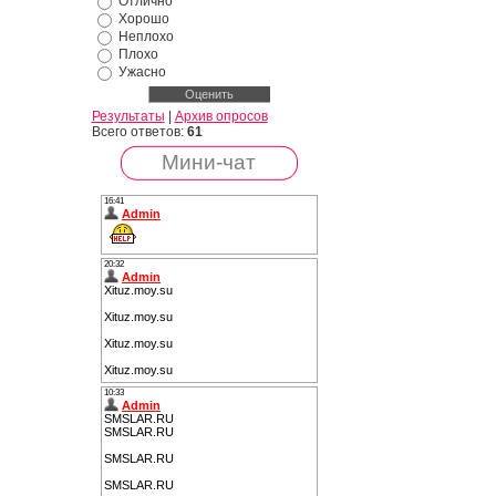
Отлично
Хорошо
Неплохо
Плохо
Ужасно
Результаты
|
Архив опросов
Всего ответов:
61
Мини-чат