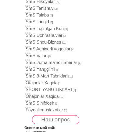
SmS Hikoyalar
[27]
SmS Tanishuv
[2]
SmS Talaba
[4]
SmS Tanqid
[4]
SmS Tug'ulgan Kun
[3]
SmS Uchrashuvlar
[3]
SmS Shou-Biznes
[11]
SmS Achinarli voqealar
[4]
SmS Vatan
[9]
SmS Juma ma'noli Sherlar
[4]
SmS Yanggi Yil
[6]
SmS 8-Mart Tabriklari
[11]
Otajonlar Xaqida
[1]
SPORT YANGILIKLARI
[3]
Onajonlar Xaqida
[13]
SmS Sinifdosh
[3]
Foydali maslaxatlar
[4]
Наш опрос
Оцените мой сайт