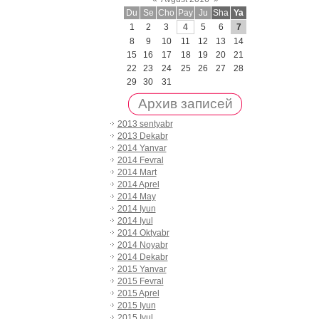
Du
Se
Cho
Pay
Ju
Sha
Ya
1
2
3
4
5
6
7
8
9
10
11
12
13
14
15
16
17
18
19
20
21
22
23
24
25
26
27
28
29
30
31
Архив записей
2013 sentyabr
2013 Dekabr
2014 Yanvar
2014 Fevral
2014 Mart
2014 Aprel
2014 May
2014 Iyun
2014 Iyul
2014 Oktyabr
2014 Noyabr
2014 Dekabr
2015 Yanvar
2015 Fevral
2015 Aprel
2015 Iyun
2015 Iyul