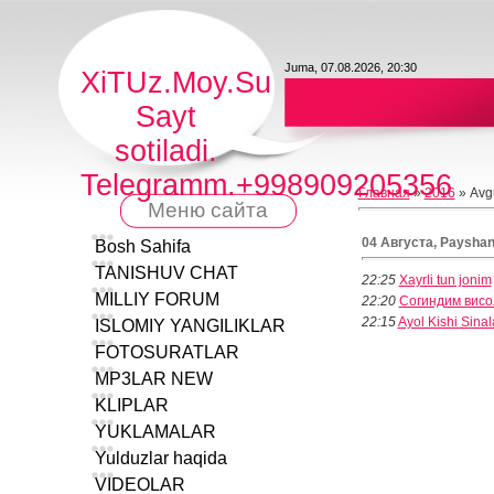
Juma, 07.08.2026, 20:30
XiTUz.Moy.Su
Sayt
sotiladi.
Telegramm.+998909205356
Главная
»
2016
»
Avg
Меню сайта
04 Августа, Paysha
Bosh Sahifa
TANISHUV CHAT
22:25
Xayrli tun jonim
MILLIY FORUM
22:20
Согиндим вис
22:15
Ayol Kishi Sin
ISLOMIY YANGILIKLAR
FOTOSURATLAR
MP3LAR NEW
KLIPLAR
YUKLAMALAR
Yulduzlar haqida
VIDEOLAR