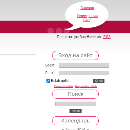
Главная
Регистрация
Вход
Приветствую Вас
Mehmon
|
RSS
Вход на сайт
Login:
Parol:
Eslab qolish
Parolni unutdim
|
Ro'yxatdan O'tish
Поиск
Календарь
«
Avgust 2016
»