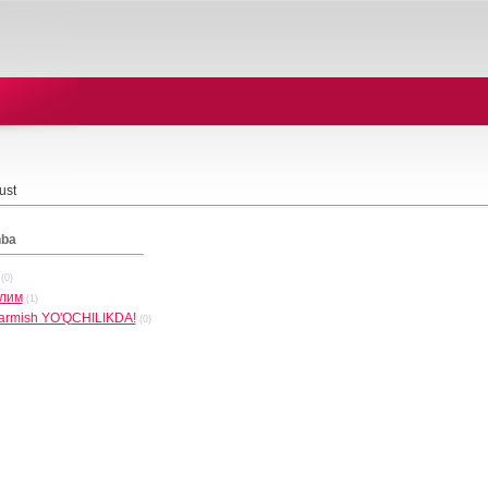
ust
nba
(0)
олим
(1)
alarmish YO'QCHILIKDA!
(0)