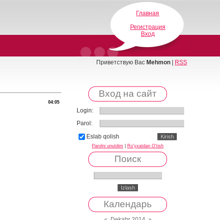
Главная
Регистрация
Вход
Приветствую Вас
Mehmon
|
RSS
Вход на сайт
04:05
Login:
Parol:
Eslab qolish
Parolni unutdim
|
Ro'yxatdan O'tish
Поиск
Календарь
«
Dekabr 2014
»