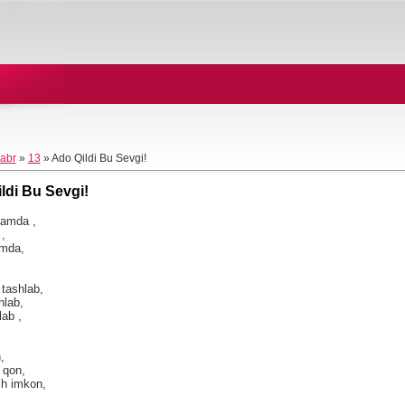
abr
»
13
» Ado Qildi Bu Sevgi!
ldi Bu Sevgi!
damda ,
,
amda,
 tashlab,
hlab,
lab ,
,
 qon,
h imkon,