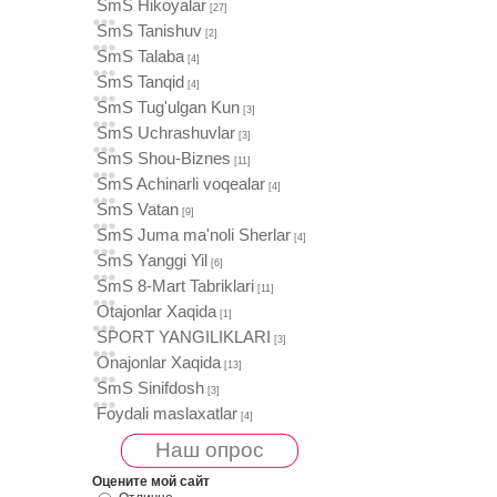
SmS Hikoyalar
[27]
SmS Tanishuv
[2]
SmS Talaba
[4]
SmS Tanqid
[4]
SmS Tug'ulgan Kun
[3]
SmS Uchrashuvlar
[3]
SmS Shou-Biznes
[11]
SmS Achinarli voqealar
[4]
SmS Vatan
[9]
SmS Juma ma'noli Sherlar
[4]
SmS Yanggi Yil
[6]
SmS 8-Mart Tabriklari
[11]
Otajonlar Xaqida
[1]
SPORT YANGILIKLARI
[3]
Onajonlar Xaqida
[13]
SmS Sinifdosh
[3]
Foydali maslaxatlar
[4]
Наш опрос
Оцените мой сайт