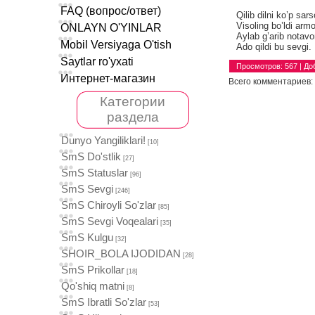
FAQ (вопрос/ответ)
Qilib dilni ko’p sars
Visoling bo’ldi arm
ОNLAYN O'YINLAR
Aylab g’arib notavo
Mobil Versiyaga O'tish
Ado qildi bu sevgi.
Saytlar ro'yxati
Просмотров
:
567
|
До
Интернет-магазин
Всего комментариев
:
Категории
раздела
Dunyo Yangiliklari!
[10]
SmS Do'stlik
[27]
SmS Statuslar
[96]
SmS Sevgi
[246]
SmS Chiroyli So'zlar
[85]
SmS Sevgi Voqealari
[35]
SmS Kulgu
[32]
SHOIR_BOLA IJODIDAN
[28]
SmS Prikollar
[18]
Qo'shiq matni
[8]
SmS Ibratli So'zlar
[53]