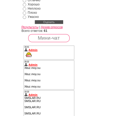
Отлично
Хорошо
Неплохо
Плохо
Ужасно
Результаты
|
Архив опросов
Всего ответов:
61
Мини-чат