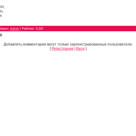
on,
on,
n
бавил
:
Admin
|
Рейтинг
:
0.0
/
0
0
Добавлять комментарии могут только зарегистрированные пользователи.
[
Регистрация
|
Вход
]