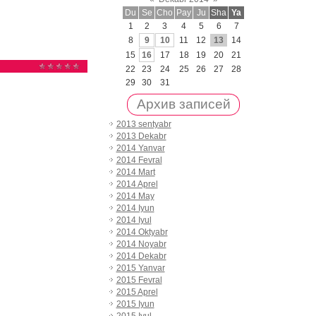
Du
Se
Cho
Pay
Ju
Sha
Ya
1
2
3
4
5
6
7
8
9
10
11
12
13
14
15
16
17
18
19
20
21
22
23
24
25
26
27
28
29
30
31
Архив записей
2013 sentyabr
2013 Dekabr
2014 Yanvar
2014 Fevral
2014 Mart
2014 Aprel
2014 May
2014 Iyun
2014 Iyul
2014 Oktyabr
2014 Noyabr
2014 Dekabr
2015 Yanvar
2015 Fevral
2015 Aprel
2015 Iyun