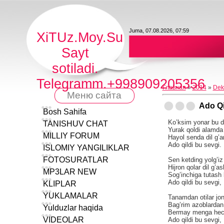
Juma, 07.08.2026, 07:59
XiTUz.Moy.Su
Sayt
sotiladi.
Telegramm.+998909205356
Главная
»
2014
»
Dek
Меню сайта
Ado Qi
Bosh Sahifa
Ko’ksim yonar bu 
TANISHUV CHAT
Yurak qoldi alamda 
MILLIY FORUM
Hayol senda dil g’
Ado qildi bu sevgi.
ISLOMIY YANGILIKLAR
FOTOSURATLAR
Sen ketding yolg’iz
Hijron qolar dil g’as
MP3LAR NEW
Sog’inchiga tutash 
Ado qildi bu sevgi,
KLIPLAR
YUKLAMALAR
Tanamdan otilar jon
Bag’rim azoblardan
Yulduzlar haqida
Bermay menga hec
VIDEOLAR
Ado qildi bu sevgi,