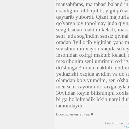
mansabfaras, martabasi baland in
ekanligini bilib qolib, yigit jo'n
qaytarib yubordi. Qizni majburlab 
qo'yarga joy topolmay juda qiyna
sevgilisidan maktub keladi, mak
seni juda sog'indim sensiz qiyn
oradan 3yil o'tib yigitdan yana 
sevishini uni xayoti xaqida so'ra
insonidan oxirgi maktub keladi
mexribonim seni umrimni oxiriga
do'stimga 3 dona maktub berdim
yetkazishi xaqida aytdim va do'
olamdan ko'z yumdim, sen o'sha 
men seni xayotini do'zaxga ayla
30yildan keyin bilishingni xoxl
birga bo'lolmadik lekin nargi du
tamomlaydi.
Всего комментариев
:
0
Fikr bildirish 
[
Р