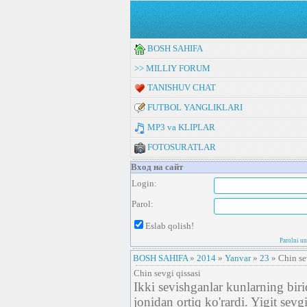
BOSH SAHIFA
>> MILLIY FORUM
TANISHUV CHAT
FUTBOL YANGLIKLARI
MP3 va KLIPLAR
FOTOSURATLAR
Вход на сайт
Login:
Parol:
Eslab qolish!
Parolni u
BOSH SAHIFA
»
2014
»
Yanvar
»
23
» Chin se
Chin sevgi qissasi
Ikki sevishganlar kunlarning biri
jonidan ortiq ko'rardi. Yigit sevgi