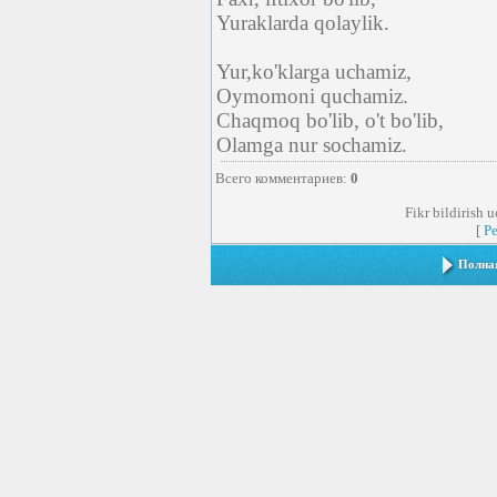
Yuraklarda qolaylik.
Yur,ko'klarga uchamiz,
Oymomoni quchamiz.
Chaqmoq bo'lib, o't bo'lib,
Olamga nur sochamiz.
Всего комментариев
:
0
Fikr bildirish 
[
Р
Полная