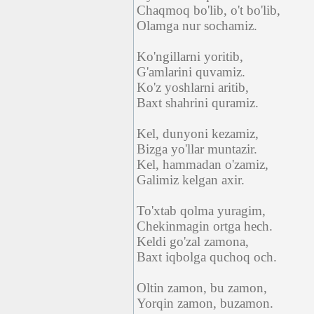
Chaqmoq bo'lib, o't bo'lib,
Olamga nur sochamiz.
Ko'ngillarni yoritib,
G'amlarini quvamiz.
Ko'z yoshlarni aritib,
Baxt shahrini quramiz.
Kel, dunyoni kezamiz,
Bizga yo'llar muntazir.
Kel, hammadan o'zamiz,
Galimiz kelgan axir.
To'xtab qolma yuragim,
Chekinmagin ortga hech.
Keldi go'zal zamona,
Baxt iqbolga quchoq och.
Oltin zamon, bu zamon,
Yorqin zamon, buzamon.