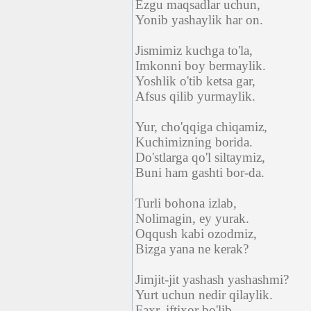
Ezgu maqsadlar uchun,
Yonib yashaylik har on.
Jismimiz kuchga to'la,
Imkonni boy bermaylik.
Yoshlik o'tib ketsa gar,
Afsus qilib yurmaylik.
Yur, cho'qqiga chiqamiz,
Kuchimizning borida.
Do'stlarga qo'l siltaymiz,
Buni ham gashti bor-da.
Turli bohona izlab,
Nolimagin, ey yurak.
Oqqush kabi ozodmiz,
Bizga yana ne kerak?
Jimjit-jit yashash yashashmi?
Yurt uchun nedir qilaylik.
Faxr, iftixor bo'lib,