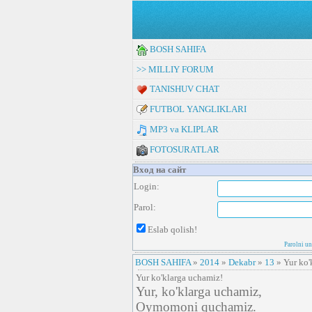
BOSH SAHIFA
>> MILLIY FORUM
TANISHUV CHAT
FUTBOL YANGLIKLARI
MP3 va KLIPLAR
FOTOSURATLAR
Вход на сайт
Login:
Parol:
Eslab qolish!
Parolni u
BOSH SAHIFA
»
2014
»
Dekabr
»
13
» Yur ko'
Yur ko'klarga uchamiz!
Yur, ko'klarga uchamiz,
Oymomoni quchamiz.