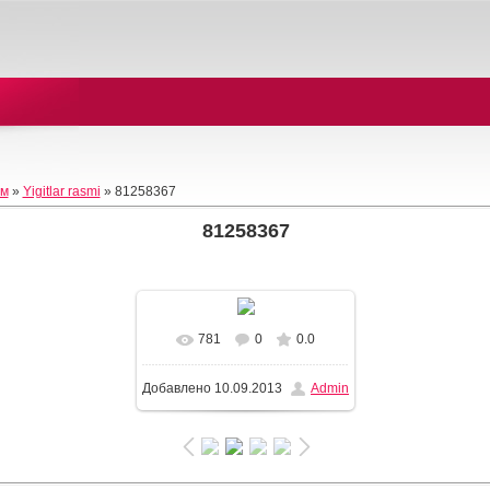
ом
»
Yigitlar rasmi
» 81258367
81258367
781
0
0.0
Добавлено
10.09.2013
Admin