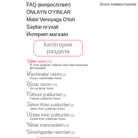
Всего комментариев
:
FAQ (вопрос/ответ)
ОNLAYN O'YINLAR
Mobil Versiyaga O'tish
Saytlar ro'yxati
Интернет-магазин
Категории
раздела
Yigitlar rasmi
[22]
В этом разделе собраны мои персональные
фотографии.
Mashinalar rasmi
[0]
Dunyo mashinalari fotosi
Qizlar rasmi
[25]
Go'zal qizlar fotosi
Futbool yulduzlari
[1]
Futbool yulduzlari fotosi
Jahon Kino yulduzlari
[0]
Jahon Kino yulduzlari fotosi
Uzbek kino yulduzlari
[0]
Uzbek Kino yulduzlari fotosi
Tabiat manzaralari
[23]
Sevishganlar rasmlari
[0]