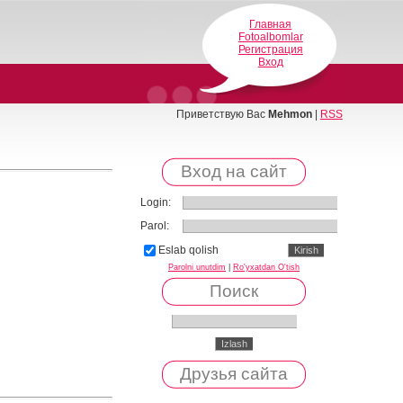
Главная
Fotoalbomlar
Регистрация
Вход
Приветствую Вас
Mehmon
|
RSS
Вход на сайт
Login:
Parol:
Eslab qolish
Parolni unutdim
|
Ro'yxatdan O'tish
Поиск
Друзья сайта