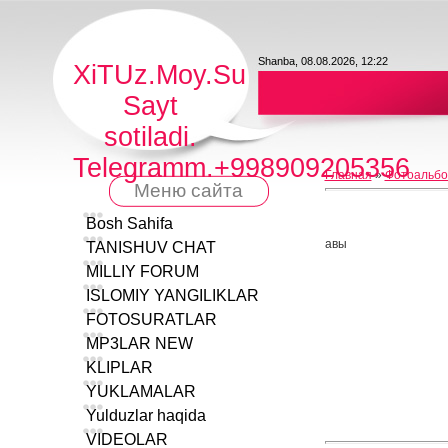
Shanba, 08.08.2026, 12:22
XiTUz.Moy.Su
Sayt
sotiladi.
Telegramm.+998909205356
Главная
»
Фотоальб
Меню сайта
Bosh Sahifa
авы
TANISHUV CHAT
MILLIY FORUM
ISLOMIY YANGILIKLAR
FOTOSURATLAR
MP3LAR NEW
KLIPLAR
YUKLAMALAR
Yulduzlar haqida
VIDEOLAR