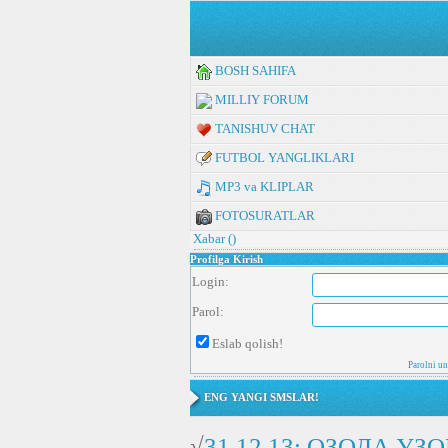
BOSH SAHIFA
MILLIY FORUM
TANISHUV CHAT
FUTBOL YANGLIKLARI
MP3 va KLIPLAR
FOTOSURATLAR
Xabar (
)
Profilga Kirish
Login:
Parol:
Eslab qolish!
Parolni u
ENG YANGI SMSLAR!
√
31.12.13: ОЗОДА У