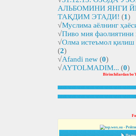
АЛЬБОМИНИ ЯНГИ Й
ТАҚДИМ ЭТАДИ!
(
1
)
√
Муслима аёлнинг ҳаёс
√
Пиво мия фаолиятини 
√
Олма истеъмол қилиш 
(
2
)
√
Afandi new
(
0
)
√
AYTOLMADIM...
(
0
)
Birinchilardan bo'l
Fo
Полная