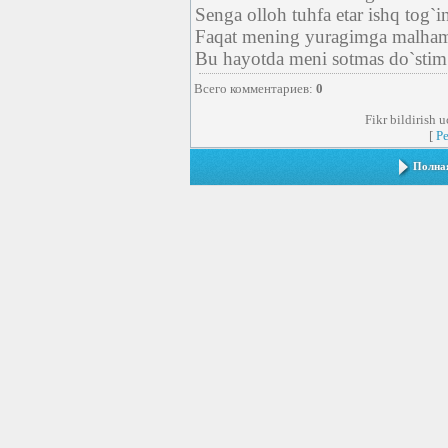
Senga olloh tuhfa etar ishq tog`in
Faqat mening yuragimga malham
Bu hayotda meni sotmas do`stim 
Всего комментариев
:
0
Fikr bildirish 
[
Р
Полная