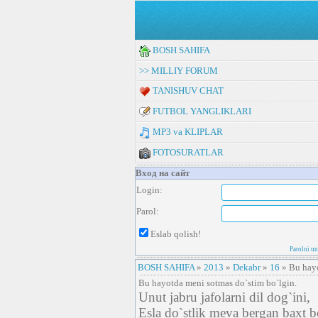
BOSH SAHIFA
>> MILLIY FORUM
TANISHUV CHAT
FUTBOL YANGLIKLARI
MP3 va KLIPLAR
FOTOSURATLAR
Вход на сайт
Login:
Parol:
Eslab qolish!
Parolni u
BOSH SAHIFA
»
2013
»
Dekabr
»
16
» Bu hayo
Bu hayotda meni sotmas do`stim bo`lgin.
Unut jabru jafolarni dil dog`ini,
Esla do`stlik meva bergan baxt b