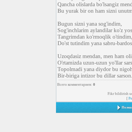
Qancha olislarda bo'lsangiz men
Bu yurak bir on ham sizni unutm
Bugun sizni yana sog'indim,
Sog'inchlarim aylandilar ko'z yo
Tangrimdan ko'rmoqlik o'tindim
Do'st tutindim yana sabru-bardo
Uzoqdasiz mendan, men ham oli
O'rtamizda uzun-uzun yo'llar sar
Topolmadi yana diydor bu nigoh
Bir-biriga intizor bu dillar sarson
Всего комментариев
:
0
Fikr bildirish 
[
Р
Полная