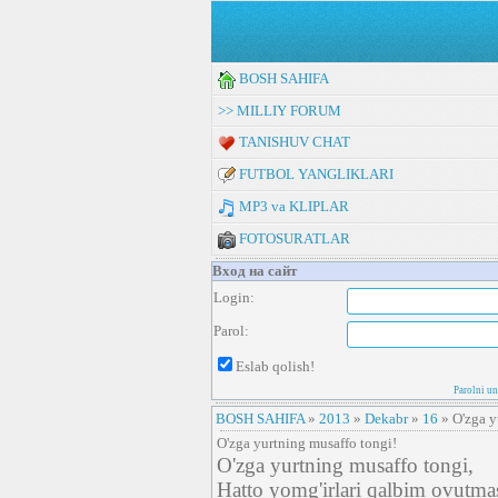
BOSH SAHIFA
>> MILLIY FORUM
TANISHUV CHAT
FUTBOL YANGLIKLARI
MP3 va KLIPLAR
FOTOSURATLAR
Вход на сайт
Login:
Parol:
Eslab qolish!
Parolni u
BOSH SAHIFA
»
2013
»
Dekabr
»
16
» O'zga y
O'zga yurtning musaffo tongi!
O'zga yurtning musaffo tongi,
Hatto yomg'irlari qalbim ovutma