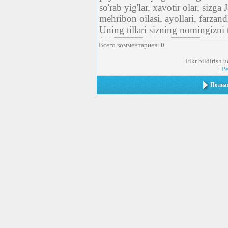
so'rab yig'lar, xavotir olar, sizga
mehribon oilasi, ayollari, farzandl
Uning tillari sizning nomingizni
Всего комментариев
:
0
Fikr bildirish 
[
Р
Полная