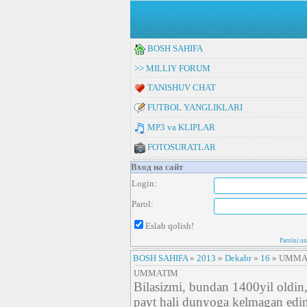
BOSH SAHIFA
>> MILLIY FORUM
TANISHUV CHAT
FUTBOL YANGLIKLARI
MP3 va KLIPLAR
FOTOSURATLAR
Вход на сайт
Login:
Parol:
Eslab qolish!
Parolni u
BOSH SAHIFA
»
2013
»
Dekabr
»
16
» UMMA
UMMATIM
Bilasizmi, bundan 1400yil oldin, 
payt hali dunyoga kelmagan eding